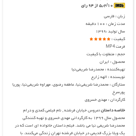
۵٫۲/۱۰ از ۹۴ رای
زبان : فارسی
مدت زمان : ۱۰۰ دقیقه
سال تولید :۱۳۹۹
کیفیت :
فرمت MP4
حجم : متفاوت با کیفیت
محصول : ایران
تهیه
کننده : محمدرضا شریفی‌نیا
نویسنده : الهه زارع
ستارگان : محمدرضا شریفی‌نیا، عاطفه رضوی، مهراوه شریفی‌نیا، پوریا
پورسرخ
کارگردان : مهدی خسروی
خلاصه داستان :
عروس خیابان فرشته , نام فیلمی کمدی و درام
محصول سال ۱۳۹۹ به کارگردانی مهدی خسروی و تهیه کنندگی
محمدرضا شریفی نیا می باشد. فیلم داستان خانواده ای است که در
یک ویلا بزرگ قدیمی در خیابان فرشته تهران زندگی می‌کنند. با