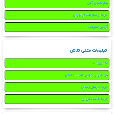
ضایعاتچی آهن
خریدار ضایعات در تهران
آرمین ضایعات
تبلیغات متنی تلاش
اکسیر یاب
نرم افزار عمومی مطب – داخلی
جراح سرطان پستان
خرید هاست ارزان