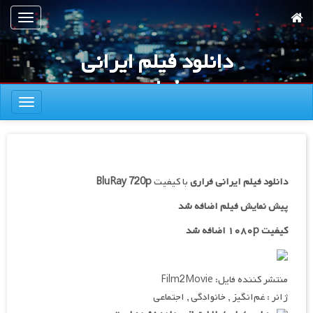
رش
تعویض
ه
ناوبری
حتوای
دانلود فیلم ایرانی
صلی
فراری
تعویض
ناوبری
دانلود فیلم ایرانی
فراری
با کیفیت
BluRay 720p
پیش نمایش فیلم اضافه شد
کیفیت ۱۰۸۰p اضافه شد
منتشر کننده فایل: Film2Movie
ژانر : غم‌انگیز , خانوادگی , اجتماعی