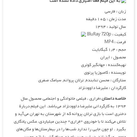
به این فیلم فعلا امتیازی داده نشده است
زبان : فارسی
مدت زمان : ۱۰۵ دقیقه
سال تولید : ۱۳۹۴
کیفیت : BluRay 720p
فرمت : MP4
حجم : ۱٫۴ گیگابایت
محصول : ایران
تهیه
کننده : جهانگیر کوثری
نویسنده : کامبوزیا پرتوی
ستارگان : محسن تنابنده, ترلان پروانه, سیامک صفری
کارگردان : علیرضا داوودنژاد
خلاصه داستان :
فراری ، فیلمی خانوادگی و اجتماعی محصول سال
۱۳۹۴ به کارگردانی علیرضا داوودنژاد می‌باشد. این فیلم دربارهٔ
دختری است با بازی ترلان پروانه که از شهرستان به تهران می‌آید و
تلاش می‌کند تا با خودروی «فِراری» چندین میلیاردی، عکس یادگاری
بگیرد . او چون جایی را ندارد شب‌ها را در بیمارستان‌ها و مکان‌های
عمومی میگذراند. در این حین بامردی مسافرکش با بازی محسن