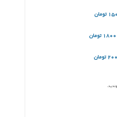
وندید.