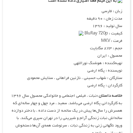
به این فیلم فعلا امتیازی داده نشده است
زبان : فارسی
مدت زمان : ۹۰ دقیقه
سال تولید : ۱۳۹۶
کیفیت : BluRay 720p
فرمت : MKV
حجم : ۸۷۳ مگابایت
محصول : ایران
تهیه
کننده : هوشنگ نوراللهی
نویسنده : پگاه ارضی
ستارگان : شهاب حسینی ، نازنین فراهانی ، ستایش محمودی
کارگردان : پگاه ارضی
خلاصه داستان :
نبات ، فیلمی اجتماعی و خانوادگی محصول سال ۱۳۹۶
به کارگردانی پگاه ارضی می‌باشد. سعید ، مرد چهل و چهار ساله‌ای که
همسرش را سال‌ها پیش در یک سانحه از دست داده ، با دختر دوازده
ساله‌اش نبات زندگی آرام و شیرینی را در تهران سپری می‌کند. با
ورود ناگهانی زنی به زندگی نبات ، سرنوشت همه‌ی آن‌ها دستخوش
تغییراتی می‌شود و…