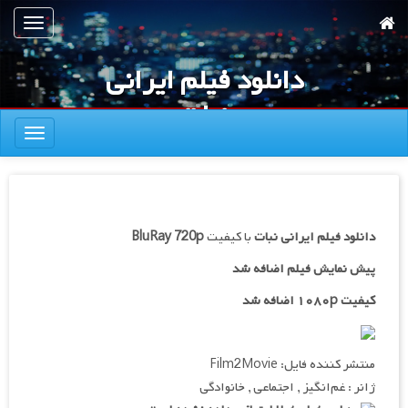
رش
تعویض
ه
ناوبری
حتوای
دانلود فیلم ایرانی
صلی
نبات
تعویض
ناوبری
دانلود فیلم ایرانی
نبات
با کیفیت
BluRay 720p
پیش نمایش فیلم اضافه شد
کیفیت ۱۰۸۰p اضافه شد
منتشر کننده فایل: Film2Movie
ژانر : غم‌انگیز , اجتماعی , خانوادگی