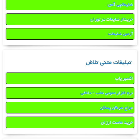
ضایعاتچی آهن
خریدار ضایعات در تهران
آرمین ضایعات
تبلیغات متنی تلاش
اکسیر یاب
نرم افزار عمومی مطب – داخلی
جراح سرطان پستان
خرید هاست ارزان