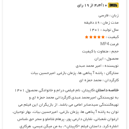
۴٫۴/۱۰ از ۱۹ رای
زبان : فارسی
مدت زمان : ۸۹ دقیقه
سال تولید : ۱۴۰۱
کیفیت :
فرمت MP4
حجم : متفاوت با کیفیت
محصول : ایران
نویسنده : امیر محمد عبدی
ستارگان : پانته آ پناهی ها، پژمان بازغی, امیرحسین بیات
کارگردان : محمد حمزه ای
خلاصه داستان :
کاپیتان، نام فیلمی درام و خانوادگی محصول ۱۴۰۱
به نویسندگی امیرمحمد عبدی کارگردانی محمد حمزه ای و
تهیه‌کنندگی سیدصابر امامی می باشد. از بازیگران این فیلم می
توان به پانته آ پناهی ها، پژمان بازغی، امیرحسین بیات، بهار نوحیان،
ارغوان شعبانی، شایان دارمی پور، پرهام غلاملو و سحر حق شناس
اشاره کرد. داستان فیلم «کاپیتان»، به من میگن عیسی، هرکاری