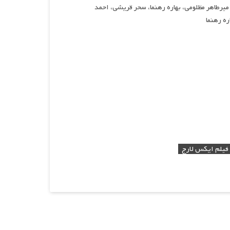
یرطاهر مظلومی، بهاره رهنما، سحر قریشی، احمد
ره رهنما
 فیلم ایکس لارج