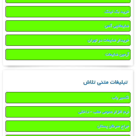
خرید بک لینک
ضایعاتچی آهن
خریدار ضایعات در تهران
آرمین ضایعات
تبلیغات متنی تلاش
اکسیر یاب
نرم افزار عمومی مطب – داخلی
جراح سرطان پستان