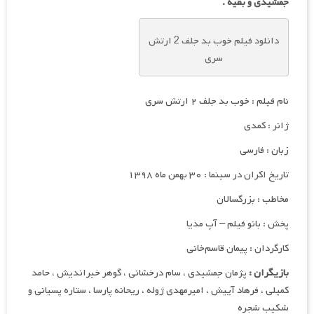
جمشیدی و بقیه .
دانلود فیلم خوب بد جلف 2 ارتش
سری
نام فیلم : خوب بد جلف ۲ ارتش سری
ژانر : کمدی
زبان : فارسی
تاریخ اکران در سینما : ۳۰ بهمن ماه ۱۳۹۸
مخاطب : بزرگسالان
پخش : بانو فیلم – آپ مدیا
کارگردان : پیمان قاسم‌خانی
بازیگران :
پژمان جمشیدی ، سام درخشانی ، گوهر خیراندیش ، حامد
کمیلی ، فرهاد آییش ، امیرمهدی ژوله ، ریحانه پارسا ، ستاره پسیانی و
شکیب شجره