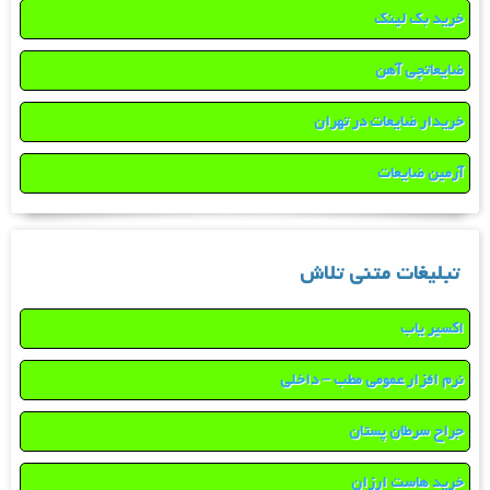
خرید بک لینک
ضایعاتچی آهن
خریدار ضایعات در تهران
آرمین ضایعات
تبلیغات متنی تلاش
اکسیر یاب
نرم افزار عمومی مطب – داخلی
جراح سرطان پستان
خرید هاست ارزان