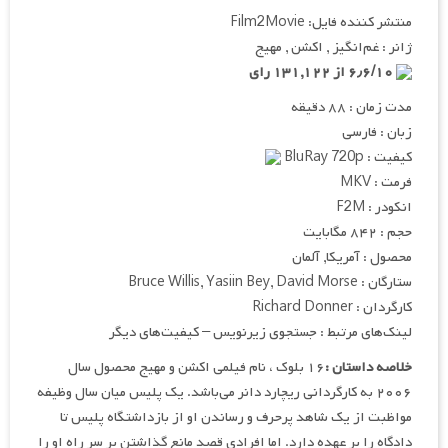
منتشر کننده فایل: Film2Movie
ژانر : غم‌انگیز , اکشن , مهیج
۶٫۶/۱۰ از ۱۳۱,۱۲۲ رای
مدت زمان : ۸۸ دقیقه
زبان : فارسی
کیفیت : BluRay 720p
فرمت : MKV
انکودر : F2M
حجم : ۸۴۲ مگابایت
محصول : آمریکا, آلمان
ستارگان : Bruce Willis, Yasiin Bey, David Morse
کارگردان : Richard Donner
لینک‌های مرتبط : جستجوی زیرنویس – کیفیت‌های دیگر
خلاصه داستان :
۱۶ بلوک ، نام فیلمی اکشن و مهیج محصول سال
۲۰۰۶ به کارگردانی ریچارد دانر می‌باشد. یک پلیس میان سال وظیفه
مواظبت از یک شاهد پرحرف و رساندن او از بازداشتگاه پلیس تا
دادگاه را بر عهده دارد. اما افرادی قصد مانع گذاشتن بر سر راه او را