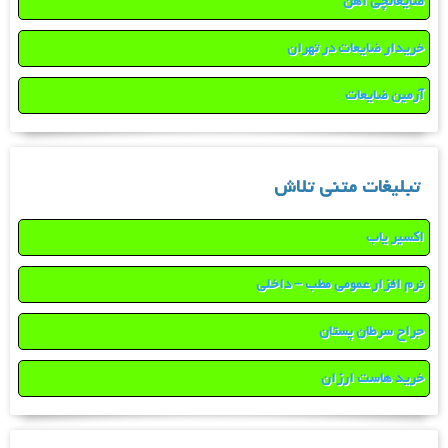
ضایعاتچی آهن
خریدار ضایعات در تهران
آرمین ضایعات
تبلیغات متنی تلاش
اکسیر یاب
نرم افزار عمومی مطب – داخلی
جراح سرطان پستان
خرید هاست ارزان