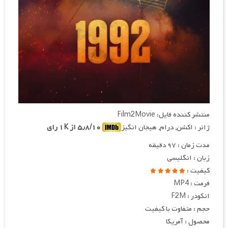
منتشر کننده فایل: Film2Movie
ژانر : اکشن, درام, هیجان انگیز
۵٫۸/۱۰ از ۱K رای
مدت زمان : ۹۷ دقیقه
زبان : انگلیسی
کیفیت :
فرمت : MP4
انکودر : F2M
حجم : متفاوت با کیفیت
محصول : آمریکا