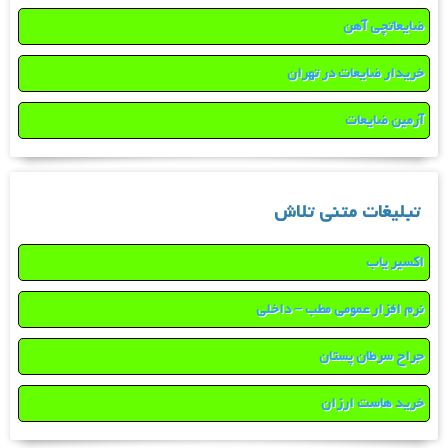
ضایعاتچی آهن
خریدار ضایعات در تهران
آرمین ضایعات
تبلیغات متنی تلاش
اکسیر یاب
نرم افزار عمومی مطب – داخلی
جراح سرطان پستان
خرید هاست ارزان