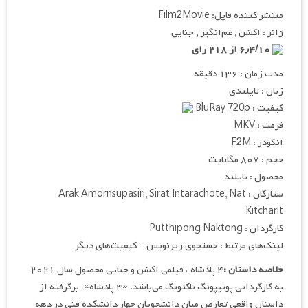
منتشر کننده فایل: Film2Movie
ژانر : اکشن , غم‌انگیز , جنایی
۶٫۴/۱۰ از ۲۱۸ رای
مدت زمان : ۱۳۶ دقیقه
زبان : تایلندی
کیفیت : BluRay 720p
فرمت : MKV
انکودر : F2M
حجم : ۸۰۷ مگابایت
محصول : تایلند
ستارگان : Arak Amornsupasiri, Sirat Intarachote, Nat
Kitcharit
کارگردان : Putthipong Naktong
لینک‌های مرتبط : جستجوی زیرنویس – کیفیت‌های دیگر
خلاصه داستان :
۴ پادشاه ، فیلمی اکشن و جنایی محصول سال ۲۰۲۱
به کارگردانی پوتیپونگ ناکتونگ می‌باشد. «۴ پادشاه»، برگرفته از
داستان واقعی تعارض میان دانشجویان چهار دانشکده فنی در دهه