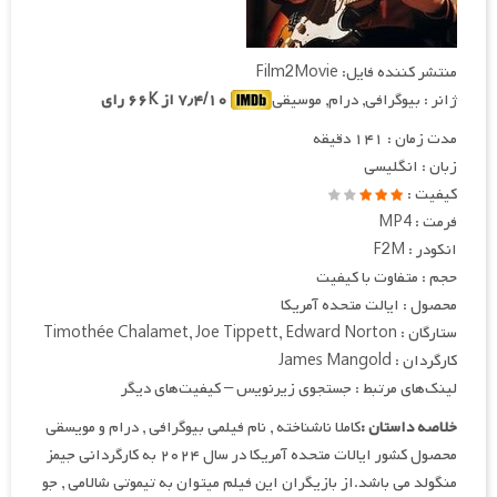
منتشر کننده فایل: Film2Movie
ژانر : بیوگرافی, درام, موسیقی
۷٫۴/۱۰ از ۶۶K رای
مدت زمان : ۱۴۱ دقیقه
زبان : انگلیسی
کیفیت :
فرمت : MP4
انکودر : F2M
حجم : متفاوت با کیفیت
محصول : ایالت متحده آمریکا
ستارگان : Timothée Chalamet, Joe Tippett, Edward Norton
کارگردان : James Mangold
لینک‌های مرتبط : جستجوی زیرنویس – کیفیت‌های دیگر
خلاصه داستان :
کاملا ناشناخته , نام فیلمی بیوگرافی , درام و مویسقی
محصول کشور ایالات متحده آمریکا در سال ۲۰۲۴ به کارگردانی جیمز
منگولد می باشد.از بازیگران این فیلم میتوان به تیموتی شالامی , جو