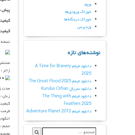
ورود
پیش ن
خوراک ورودی‌ها
خوراک دیدگاه‌ها
کیفیت ۷۲۰p اضافه
وردپرس
کیفیت ۱۰۸۰p اضاف
نسخه 
نوشته‌های تازه
منتشر کنن
دانلود فیلم A Time for Bravery
ژانر : 
2025
۶٫۹/۱۰ از ۴۵۹ رای
دانلود فیلم The Great Flood 2025
مدت زمان :
دانلود سریال Kurulus Orhan
زبان :
دانلود فیلم The Thing with
کیفیت :  720p
Feathers 2025
فرمت : V
دانلود فیلم Adventure Planet 2012
انکودر : 
حجم : ۳ گیگابای
محصول