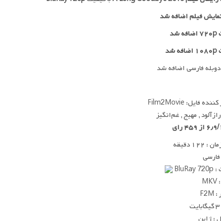
مایش فیلم اضافه شد
 شد
ه شد
دوبله فارسی اضافه شد
ده فایل: Film2Movie
رازآلود , مهیج , غم‌انگیز
 ۱۲۲ دقیقه
 فارسی
BluRay
MK
F2M
ت
 : ژاپن