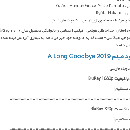
Yû Aoi, Hannah Gr
Ryôta Naka
ای مرتبط : جستجوی زیرنویس – کیفیت‌های دیگر
داستان :
خداحافظی طولا
وهی هیگاشی» است که به خانواده خود خبر می دهد به بیماری آلزایمر مبتلا شده ا
می دهند.
 A Long Goodbye 2019
وبله فارسی
یفیت BluRay 1080p
 مستقیم |
-=-=-=-=-=-=-=-=-=-=-=-=-=-=-=-=-=-=-=-=-
کیفیت BluRay 720p
 مستقیم |
-=-=-=-=-=-=-=-=-=-=-=-=-=-=-=-=-=-=-=-=-