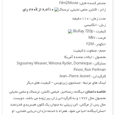
منتشر کننده فایل: Film2Movie
ژانر : اکشن, علمی تخیلی, ترسناک
۶٫۲/۱۰ از ۲۶۰k رای
مدت زمان : ۱۱۰ دقیقه
زبان : انگلیسی
کیفیت : BluRay 720p
فرمت : Mkv
انکودر : F2M
حجم : متفاوت با کیفیت
محصول : ایالات متحده آمریکا
ستارگان : Sigourney Weaver, Winona Ryder, Dominique
Pinon, Ron Perlman
کارگردان : Jean-Pierre Jeunet
لینک های مرتبط : جستجوی زیرنویس – کیفیت های دیگر
خلاصه داستان :
بیگانه: رستاخیز، فیلمی اکشن، ترسناک و علمی تخیلی
محصول سال ۱۹۹۷ و به کارگردانی ژان پیر ژونه می باشد. دویست
سال پس از مرگش، الن ریپلی به عنوان یک کلون هیبریدی قدرتمند
انسان/بیگانه احیا می شود. همراه با خدمه دزدان دریایی فضایی، او