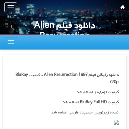
رش
تعویض
ه
ناوبری
حتوای
دانلود فیلم Alien
صلی
Resurrection
تعویض
1997
ناوبری
دانلود رایگان فیلم
Alien Resurrection 1997
با کیفیت
BluRay
720p
کیفیت ۱۰۸۰p اضافه شد
کیفیت BluRay Full HD اضافه شد
نسخه زیرنویس چسبیده فارسی اضافه شد