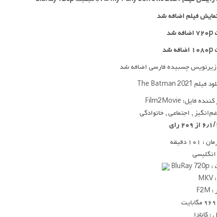
مایش فیلم اضافه شد
 شد
ه شد
زیرنویس چسبیده فارسی اضافه شد
ده فایل: Film2Movie
غم‌انگیز , اجتماعی , خانوادگی
 ۱۰۱ دقیقه
 انگلیسی
BluRay
MK
F2M
ت
: کانادا