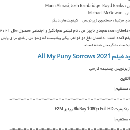
Marin Almasi, Josh B
Michael McG
ای مرتبط : جستجوی زیرنویس – کیفیت‌های دیگر
داستان :
لم آمده است ، داستان تلخ دو خواهر، یکی پیانیست که وسواس زیادی برای پایان 
 دست به گریبان شده است.
All My Puny Sorrows 2021
زیرنویس چسبیده فارسی
نلاین
 مستقیم
|
-=-=-=-=-=-=-=-=-=-=-=-=-=-=-=-=-=-=-=-=-
BluRay 1080p Full H ریلیز F2M
 مستقیم
|
-=-=-=-=-=-=-=-=-=-=-=-=-=-=-=-=-=-=-=-=-