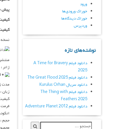
ورود
پیش ن
خوراک ورودی‌ها
خوراک دیدگاه‌ها
کیفیت ۷۲۰p اضافه
وردپرس
کیفیت ۱۰۸۰p اضاف
نسخه 
نوشته‌های تازه
منتشر کنن
دانلود فیلم A Time for Bravery
ژانر : 
2025
۶٫۱/۱۰ از ۲۰۹ رای
دانلود فیلم The Great Flood 2025
مدت زمان :
دانلود سریال Kurulus Orhan
زبان :
دانلود فیلم The Thing with
کیفیت :  720p
Feathers 2025
فرمت : V
دانلود فیلم Adventure Planet 2012
انکودر : 
حجم : ۹۶۹ مگابای
محصول 