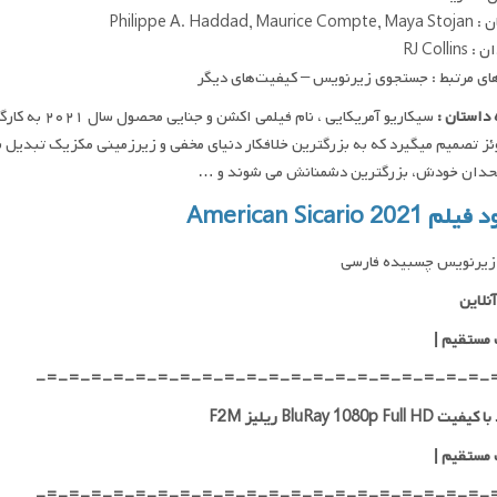
Philippe A. Haddad, Ma
RJ Collin
ای مرتبط : جستجوی زیرنویس – کیفیت‌های دیگر
داستان :
سیکاریو آمریکا
ز تصمیم میگیرد که به بزرگترین خلافکار دنیای مخفی و زیرزمینی مکزیک تبدیل شود؛
حدان خودش، بزرگترین دشمنانش می شوند و …
 American Sicario 2021
زیرنویس چسبیده فارسی
نلاین
 مستقیم
|
-=-=-=-=-=-=-=-=-=-=-=-=-=-=-=-=-=-=-=-=-
BluRay 1080p Full H ریلیز F2M
 مستقیم
|
-=-=-=-=-=-=-=-=-=-=-=-=-=-=-=-=-=-=-=-=-