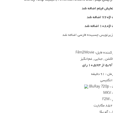
مایش فیلم اضافه شد
 شد
ه شد
زیرنویس چسبیده فارسی اضافه شد
ده فایل: Film2Movie
 اکشن , جنایی , غم‌انگیز
 ۹۱ دقیقه
 انگلیسی
BluRay
MK
F2M
ت
: آمریکا