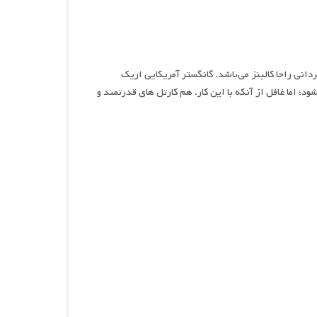
یی ، نام فیلمی اکشن و جنایی محصول سال ۲۰۲۱ به کارگردانی راجا کالینز می‌باشد. گانگستر آمریکایی اریک
 اما غافل از آنکه با این کار، هم کارتل های قدرتمند و