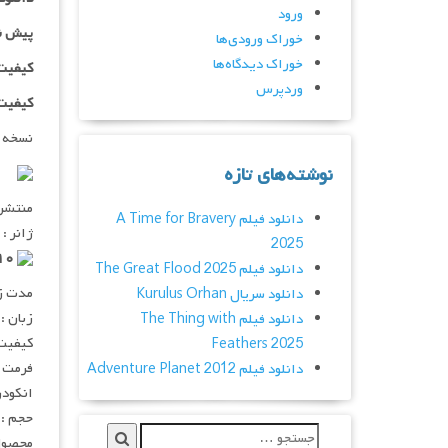
ورود
پیش ن
خوراک ورودی‌ها
خوراک دیدگاه‌ها
کیفیت ۷۲۰p اضافه
وردپرس
کیفیت ۱۰۸۰p اضاف
نسخه 
نوشته‌های تازه
منتشر کنن
دانلود فیلم A Time for Bravery
ژانر :
2025
۵٫۹/۱۰ از ۱۰,۵۶۳ رای
دانلود فیلم The Great Flood 2025
مدت زمان :
دانلود سریال Kurulus Orhan
زبان :
دانلود فیلم The Thing with
کیفیت :  720p
Feathers 2025
فرمت : V
دانلود فیلم Adventure Planet 2012
انکودر : 
حجم : ۸۵۲ مگابای
محصول 