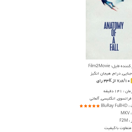
ده فایل: Film2Movie
 جنایی, درام, هیجان انگیز
۷٫۸/۱۰ از ۴۳K رای
 ۱۴۱ دقیقه
 فرانسوی, انگلیسی, آلمانی
BluRay
MK
F2M
متفاوت با کیفیت