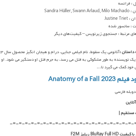
 : فرانسه
Sandra Hüller, Swann
Justine Tr
 : سانسور شده
ای مرتبط : جستجوی زیرنویس – کیفیت‌های دیگر
داستان :
ک نویسنده به طور مشکوکی به قتل می رسد، به جرم قتل او دستگیر می شود. او بر
ی خود کمک می گیرد تا…
Anatomy of a Fall 2023
وبله فارسی
نلاین
 مستقیم
|
-=-=-=-=-=-=-=-=-=-=-=-=-=-=-=-=-=-=-=-=-
 BluRay Full HD ریلیز F2M