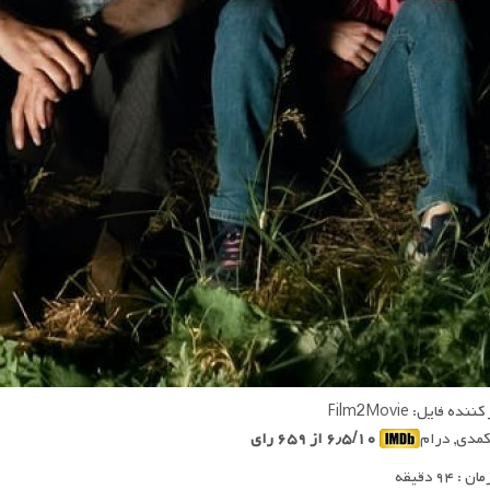
ده فایل: Film2Movie
 کمدی, درام
۶٫۵/۱۰ از ۶۵۹ رای
 ۹۴ دقیقه