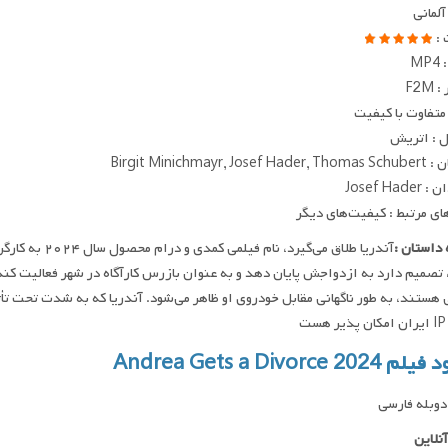
آلمانی
 :
MP
F2M
متفاوت با کیفیت
 : اتریش
Birgit Minichmayr, Jos
Josef Had
ای مرتبط : کیفیت‌های دیگر
داستان :
آندریا طلاق می‌
 تصمیم دارد به ازدواجش پایان دهد و به عنوان بازرس کارآگاه در شهر فعالیت کن
هستند، به طور ناگهانی مقابل خودروی او ظاهر می‌شود. آندریا که به شدت تحت تأثی
ست
Andrea Gets a Divorce 202
وبله فارسی
نلاین