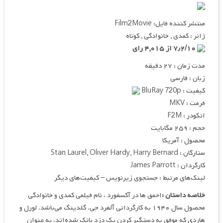
منتشر کننده فایل: Film2Movie
ژانر : کمدی , خانوادگی , کوتاه
۷٫۲/۱۰ از ۴,۰۱۵ رای
مدت زمان : ۲۷ دقیقه
زبان : فارسی
کیفیت : BluRay 720p
فرمت : MKV
انکودر : F2M
حجم : ۲۵۹ مگابایت
محصول : آمریکا
ستارگان : Stan Laurel, Oliver Hardy, Harry Bernard
کارگردان : James Parrott
لینک‌های مرتبط : جستجوی زیرنویس – کیفیت‌های دیگر
خلاصه داستان :
احمق ها در آکسفورد ، نام فیلمی کمدی و خانوادگی
محصول سال ۱۹۴۰ به کارگردانی آلفرد جی. گلدینگ می‌باشد. لورل و
هاردی که موفق به دستگیر کردن یک دزد بانک شده‌اند، به عنوان