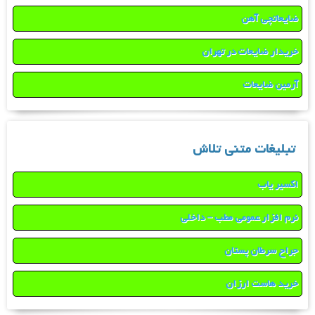
ضایعاتچی آهن
خریدار ضایعات در تهران
آرمین ضایعات
تبلیغات متنی تلاش
اکسیر یاب
نرم افزار عمومی مطب – داخلی
جراح سرطان پستان
خرید هاست ارزان