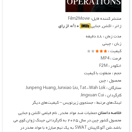
منتشر کننده فایل: Film2Movie
ژانر : اکشن, جنایی
۰/۱۰ از رای
مدت زمان : ۸۸ دقیقه
زبان : چینی
کیفیت :
فرمت : MP4
انکودر : F2M
حجم : متفاوت با کیفیت
محصول : چین
ستارگان : Junpeng Huang, Junxiao Liu, Tat-Wah Lok
کارگردان : Jingxuan Cui
لینک‌های مرتبط : جستجوی زیرنویس – کیفیت‌های دیگر
خلاصه داستان :
عملیات ضد مواد مخدر , نام فیلمی اکشن و جنایی
محصول کشور چین در سال ۲۰۲۵ به کارگردانی جینگ ژوان کوی می
باشد.شن آئو کاپیتان SWAT به یک تیم مبارزه با مواد مخدر در