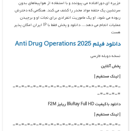
جزیره ای دورافتاده می پیوندد و با استفاده از هواپیماهای بدون
سرنشین یک حلقه مواد مخدر را کشف می کند. هنگامی که دخترش
ربوده می شود، او یک ماموریت انفرادی برای نجات او و برچیدن
عملیات انجام می دهد… دانلود و پخش فقط با IP ایران امکان پذیر
هست
دانلود فیلم Anti Drug Operations 2025
نسخه دوبله فارسی
پخش آنلاین
| لینک مستقیم
|
-=-=-=-=-=-=-=-=-=-=-=-=-=-=-=-=-=-=-
=-=-=-=-
دانلود با کیفیت BluRay Full HD ریلیز F2M
|
لینک مستقیم
|
-=-=-=-=-=-=-=-=-=-=-=-=-=-=-=-=-=-=-