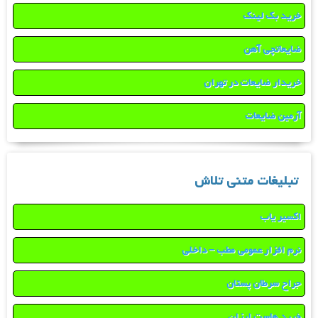
خرید بک لینک
ضایعاتچی آهن
خریدار ضایعات در تهران
آرمین ضایعات
تبلیغات متنی تلاش
اکسیر یاب
نرم افزار عمومی مطب – داخلی
جراح سرطان پستان
خرید هاست ارزان