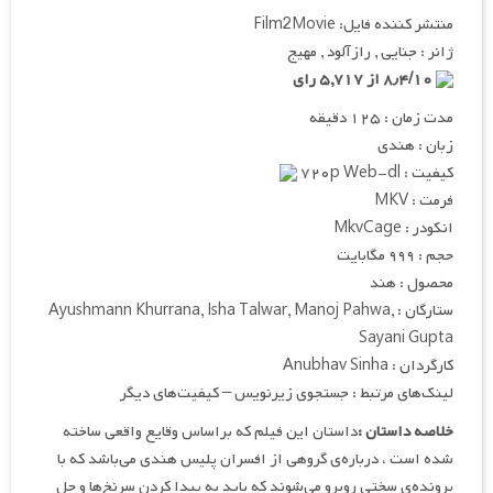
منتشر کننده فایل: Film2Movie
ژانر : جنایی , رازآلود , مهیج
۸٫۴/۱۰ از ۵,۷۱۷ رای
مدت زمان : ۱۲۵ دقیقه
زبان : هندی
کیفیت : ۷۲۰p Web-dl
فرمت : MKV
انکودر : MkvCage
حجم : ۹۹۹ مگابایت
محصول : هند
ستارگان : Ayushmann Khurrana, Isha Talwar, Manoj Pahwa,
Sayani Gupta
کارگردان : Anubhav Sinha
لینک‌های مرتبط : جستجوی زیرنویس – کیفیت‌های دیگر
خلاصه داستان :
داستان این فیلم که براساس وقایع واقعی ساخته
شده است ، درباره‌ی گروهی از افسران پلیس هندی می‌باشد که با
پرونده‌ی سختی روبرو می‌شوند که باید به پیدا کردن سرنخ‌ها و حل