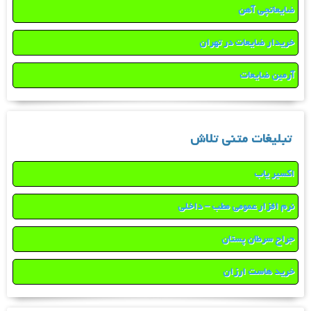
ضایعاتچی آهن
خریدار ضایعات در تهران
آرمین ضایعات
تبلیغات متنی تلاش
اکسیر یاب
نرم افزار عمومی مطب – داخلی
جراح سرطان پستان
خرید هاست ارزان