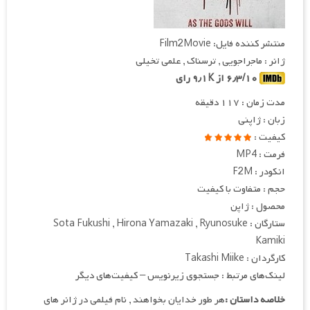
منتشر کننده فایل: Film2Movie
ژانر : ماجراجویی , ترسناک , علمی تخیلی
۶٫۳/۱۰ از ۹٫۱K رای
مدت زمان : ۱۱۷ دقیقه
زبان : ژاپنی
کیفیت :
فرمت : MP4
انکودر : F2M
حجم : متفاوت با کیفیت
محصول : ژاپن
ستارگان : Sota Fukushi , Hirona Yamazaki , Ryunosuke
Kamiki
کارگردان : Takashi Miike
لینک‌های مرتبط : جستجوی زیرنویس – کیفیت‌های دیگر
خلاصه داستان :
هر طور خدایان بخواهند , نام فیلمی در ژانر های