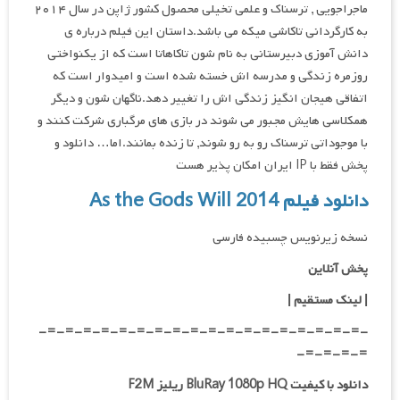
ماجراجویی , ترسناک و علمی تخیلی محصول کشور ژاپن در سال ۲۰۱۴
به کارگردانی تاکاشی میکه می باشد.داستان این فیلم درباره ی
دانش آموزی دبیرستانی به نام شون تاکاهاتا است که از یکنواختی
روزمره زندگی و مدرسه اش خسته شده است و امیدوار است که
اتفاقی هیجان انگیز زندگی اش را تغییر دهد.ناگهان شون و دیگر
همکلاسی هایش مجبور می شوند در بازی های مرگباری شرکت کنند و
با موجوداتی ترسناک رو به رو شوند, تا زنده بمانند.اما… دانلود و
پخش فقط با IP ایران امکان پذیر هست
دانلود فیلم As the Gods Will 2014
نسخه زیرنویس چسبیده فارسی
پخش آنلاین
| لینک مستقیم
|
-=-=-=-=-=-=-=-=-=-=-=-=-=-=-=-=-=-=-
=-=-=-=-
دانلود با کیفیت BluRay 1080p HQ ریلیز F2M