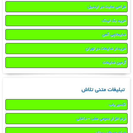
طراحی سایت در اردبیل
خرید بک لینک
ضایعاتچی آهن
خریدار ضایعات در تهران
آرمین ضایعات
تبلیغات متنی تلاش
اکسیر یاب
نرم افزار عمومی مطب – داخلی
جراح سرطان پستان