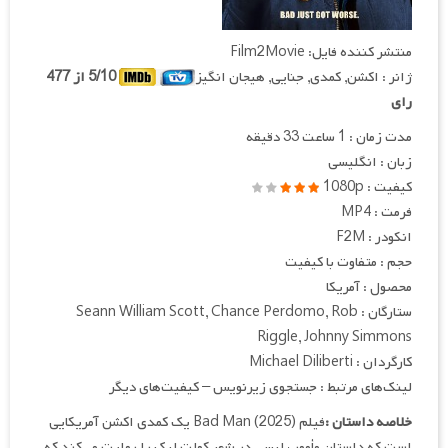
منتشر کننده فایل: Film2Movie
ژانر : اکشن, کمدی, جنایی, هیجان انگیز
5/10 از 477
رای
مدت زمان : 1 ساعت 33 دقیقه
زبان : انگلیسی
کیفیت : 1080p
فرمت : MP4
انکودر : F2M
حجم : متفاوت با کیفیت
محصول : آمریکا
ستارگان : Seann William Scott, Chance Perdomo, Rob
Riggle, Johnny Simmons
کارگردان : Michael Diliberti
لینک‌های مرتبط : جستجوی زیرنویس – کیفیت‌های دیگر
خلاصه داستان :
فیلم Bad Man (2025) یک کمدی اکشن آمریکایی
است که داستان مأمور پلیسی در شهر کولت لیک را روایت می‌کند که