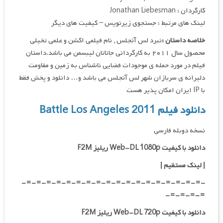
کارگردان : Jonathan Liebesman
لینک های مرتبط : جستجوی زیرنویس – کیفیت های دیگر
خلاصه داستان :
نبرد لس آنجلس , نام فیلمی اکشن و علمی تخیلی
محصول سال ۲۰۱۱ به کارگردانی جاناتان لیبسمن می باشد.داستان
فیلم در مورد حمله ی موجودات فضایی ناشناس به زمین و مقاومت
دلیرانه ی سربازان شهر لس آنجلس می باشد و… دانلود و پخش فقط
با IP ایران امکان پذیر هست
دانلود فیلم Battle Los Angeles 2011
نسخه دوبله فارسی
دانلود با کیفیت Web-DL 1080p ریلیز F2M
|
لینک مستقیم
|
-=-=-=-=-=-=-=-=-=-=-=-=-=-=-=-=-=-=-
=-=-=-=-
دانلود با کیفیت Web-DL 720p ریلیز F2M