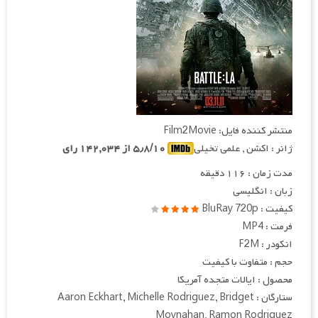
منتشر کننده فایل: Film2Movie
ژانر : اکشن , علمی تخیلی
۵٫۸/۱۰ از ۱۴۲,۰۳۴ رای
مدت زمان : ۱۱۶ دقیقه
زبان : انگلیسی
کیفیت : BluRay 720p
فرمت : MP4
انکودر : F2M
حجم : متفاوت با کیفیت
محصول : ایالات متجده آمریکا
ستارگان : Aaron Eckhart, Michelle Rodriguez, Bridget
Moynahan, Ramon Rodriguez