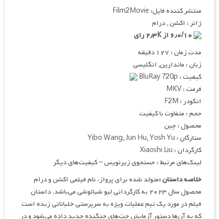
منتشر کننده فایل: Film2Movie
ژانر : اکشن , درام
۶٫۰/۱۰ از ۲٫۳K رای
مدت زمان : ۱۲۷ دقیقه
زبان : ماندارین, انگلیسی
کیفیت : BluRay 720p
فرمت : MKV
انکودر : F2M
حجم : متفاوت با کیفیت
محصول : چین
ستارگان : Yibo Wang, Jun Hu, Yosh Yu
کارگردان : Xiaoshi Liu
لینک‌های مرتبط : جستجوی زیرنویس – کیفیت‌های دیگر
خلاصه داستان :
متولد شده برای پرواز، نام فیلمی اکشن و درام
محصول سال ۲۰۲۳ به کارگردانی لیو شیائوشی می‌باشد. داستان
فیلم در مورد یک تیم عملیات ویژه به سرپرستی خلبانانی زبده است
که به آن‌ها دستور آزمایش جت‌های جنگنده جدید داده می‌شود و در