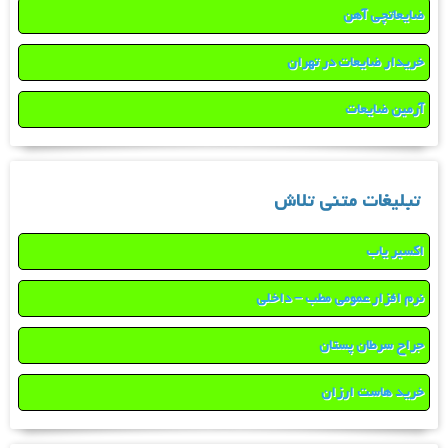
ضایعاتچی آهن
خریدار ضایعات در تهران
آرمین ضایعات
تبلیغات متنی تلاش
اکسیر یاب
نرم افزار عمومی مطب – داخلی
جراح سرطان پستان
خرید هاست ارزان