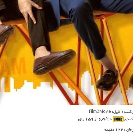
ده فایل: Film2Movie
 کمدی
۶٫۷/۱۰ از ۱۵۹ رای
 ۱۲۲ دقیقه