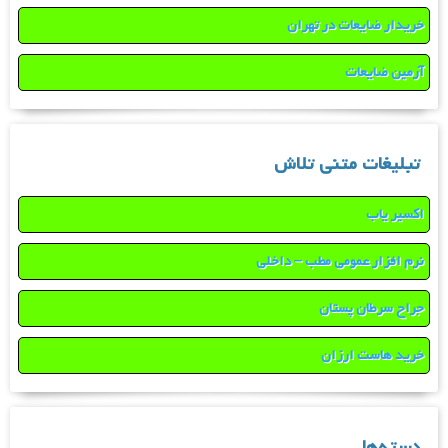
خریدار ضایعات در تهران
آرمین ضایعات
تبلیغات متنی تلاش
اکسیر یاب
نرم افزار عمومی مطب – داخلی
جراح سرطان پستان
خرید هاست ارزان
دسته‌ها