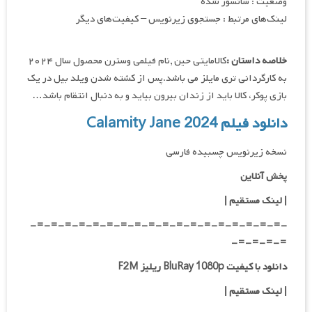
وضعیت : سانسور شده
لینک‌های مرتبط : جستجوی زیرنویس – کیفیت‌های دیگر
خلاصه داستان :
کالامایتی حین ,نام فیلمی وسترن محصول سال ۲۰۲۴
به کارگردانی تری مایلز می باشد.پس از کشته شدن ویلد بیل در یک
بازی پوکر، کالا باید از زندان بیرون بیاید و به دنبال انتقام باشد…
دانلود فیلم Calamity Jane 2024
نسخه زیرنویس چسبیده فارسی
پخش آنلاین
| لینک مستقیم
|
-=-=-=-=-=-=-=-=-=-=-=-=-=-=-=-=-=-=-
=-=-=-=-
دانلود با کیفیت BluRay 1080p ریلیز F2M
|
لینک مستقیم
|