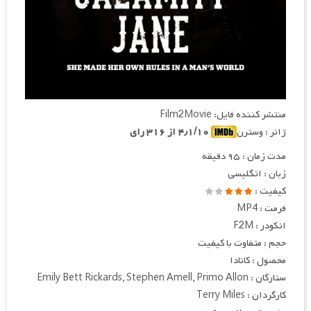
منتشر کننده فایل: Film2Movie
ژانر : وسترن
۴٫۱/۱۰ از ۳۱۶ رای
مدت زمان : ۹۵ دقیقه
زبان : انگلیسی
کیفیت :
فرمت : MP4
انکودر : F2M
حجم : متفاوت با کیفیت
محصول : کانادا
ستارگان : Emily Bett Rickards, Stephen Amell, Primo Allon
کارگردان : Terry Miles