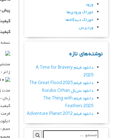
ورود
پیش ن
خوراک ورودی‌ها
خوراک دیدگاه‌ها
کیفیت ۷۲۰p اضافه
وردپرس
کیفیت ۱۰۸۰p اضاف
نسخه 
نوشته‌های تازه
منتشر کنن
دانلود فیلم A Time for Bravery
ژانر :
2025
۷٫۴/۱۰ از ۲,۸۶۷ رای
دانلود فیلم The Great Flood 2025
مدت زمان :
دانلود سریال Kurulus Orhan
زبان :
دانلود فیلم The Thing with
کیفیت :  720p
Feathers 2025
فرمت : V
دانلود فیلم Adventure Planet 2012
انکودر : 
حجم : ۶۵۴ مگابای
محصول 