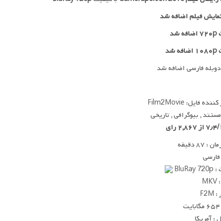
مایش فیلم اضافه شد
 شد
ه شد
دوبله فارسی اضافه شد
ده فایل: Film2Movie
 مستند , بیوگرافی , تاریخی
 ۸۷ دقیقه
 فارسی
BluRay
MK
F2M
ت
: آمریکا