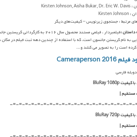
Kirsten Johnson, Aisha
Kirsten Joh
ای مرتبط : جستجوی زیرنویس – کیفیت‌های دیگر
داستان :
فیلمبردار ، فیلمی مستند محصول سال ۲۰۱۶
یی به نام کریستن جانسون است، که با استفاده از چندین دهه ثبت فیلم در مکان ‌
کرده است را به تصویر می کشد و…
م Cameraperson 2016
وبله فارسی
یفیت BluRay 1080p
 مستقیم |
-=-=-=-=-=-=-=-=-=-=-=-=-=-=-=-=-=-=-=-=-
کیفیت BluRay 720p
 مستقیم |
-=-=-=-=-=-=-=-=-=-=-=-=-=-=-=-=-=-=-=-=-