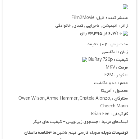
منتشر کننده فایل: Film2Movie
ژانر : انیمیشن , ماجرایی , کمدی , خانوادگی
۶٫۷/۱۰ از ۷۳,۳۹۵ رای
مدت زمان : ۱۰۲ دقیقه
زبان : انگلیسی
کیفیت : BluRay 720p
فرمت : MKV
انکودر : F2M
حجم : ۸۰۰ مگابایت
محصول : آمریکا
ستارگان : Owen Wilson, Armie Hammer, Cristela Alonzo,
Cheech Marin
کارگردان : Brian Fee
لینک‌های مرتبط : جستجوی زیرنویس – کیفیت های دیگر
توضیحات دوبله :
دوبله فارسی فیلم ماشین‌ها ۳
خلاصه داستان