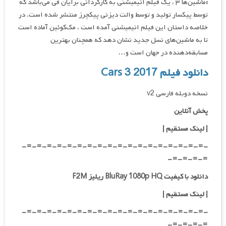
:
ماشین‌ها ۳ ، یک فیلم انیمیشنی به کارگردانی برایان فی می‌باشد که
توسط پیکسار تولید و توسط والت دیزنی پیکچرز منتشر شده است. در
خلاصه داستان این فیلم انیمیشنی آمده است ، مک‌کوئین آماده است
تا به ماشین‌های نسل جدید نشان دهد که همچنان بهترین
مسابقه‌دهنده در جهان است و…
دانلود فیلم Cars 3 2017
نسخه دوبله فارسی v2
پخش آنلاین
| لینک مستقیم
|
-=-=-=-=-=-=-=-=-=-=-=-=-=-=-=-=-=-=-
=-=-=-=-
دانلود با کیفیت BluRay 1080p HQ ریلیز F2M
|
لینک مستقیم
|
-=-=-=-=-=-=-=-=-=-=-=-=-=-=-=-=-=-=-
=-=-=-=-