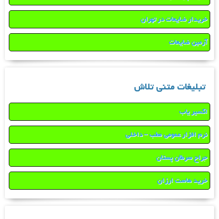
خریدار ضایعات در تهران
آرمین ضایعات
تبلیغات متنی تلاش
اکسیر یاب
نرم افزار عمومی مطب – داخلی
جراح سرطان پستان
خرید هاست ارزان