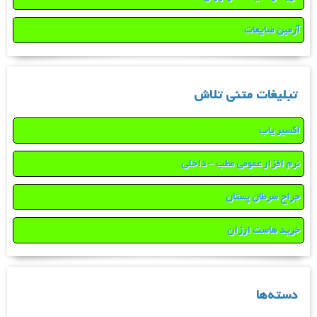
آرمین ضایعات
تبلیغات متنی تلاش
اکسیر یاب
نرم افزار عمومی مطب – داخلی
جراح سرطان پستان
خرید هاست ارزان
دسته‌ها