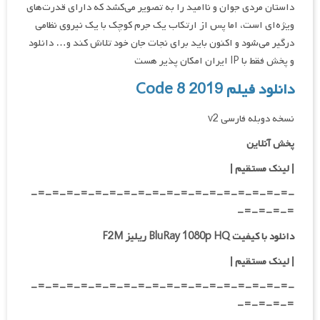
داستان مردی جوان و ناامید را به تصویر می‌کشد که دارای قدرت‌های
ویژه‌ای است، اما پس از ارتکاب یک جرم کوچک با یک نیروی نظامی
درگیر می‌شود و اکنون باید برای نجات جان خود تلاش کند و… دانلود
و پخش فقط با IP ایران امکان پذیر هست
دانلود فیلم Code 8 2019
نسخه دوبله فارسی v2
پخش آنلاین
| لینک مستقیم
|
-=-=-=-=-=-=-=-=-=-=-=-=-=-=-=-=-=-=-
=-=-=-=-
دانلود با کیفیت BluRay 1080p HQ ریلیز F2M
|
لینک مستقیم
|
-=-=-=-=-=-=-=-=-=-=-=-=-=-=-=-=-=-=-
=-=-=-=-