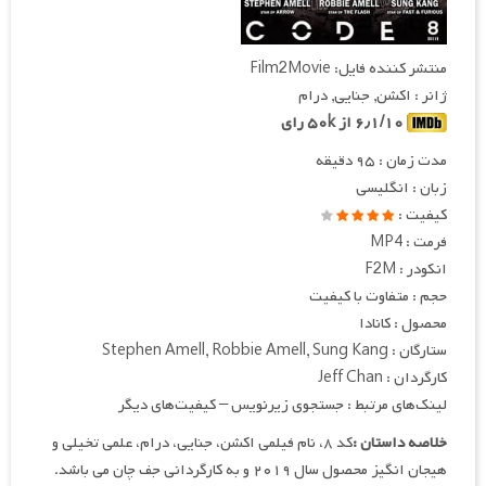
منتشر کننده فایل: Film2Movie
ژانر : اکشن, جنایی, درام
۶٫۱/۱۰ از ۵۰k رای
مدت زمان : ۹۵ دقیقه
زبان : انگلیسی
کیفیت :
فرمت : MP4
انکودر : F2M
حجم : متفاوت با کیفیت
محصول : کانادا
ستارگان : Stephen Amell, Robbie Amell, Sung Kang
کارگردان : Jeff Chan
لینک‌های مرتبط : جستجوی زیرنویس – کیفیت‌های دیگر
خلاصه داستان :
کد ۸، نام فیلمی اکشن، جنایی، درام، علمی تخیلی و
هیجان انگیز محصول سال ۲۰۱۹ و به کارگردانی جف چان می باشد.