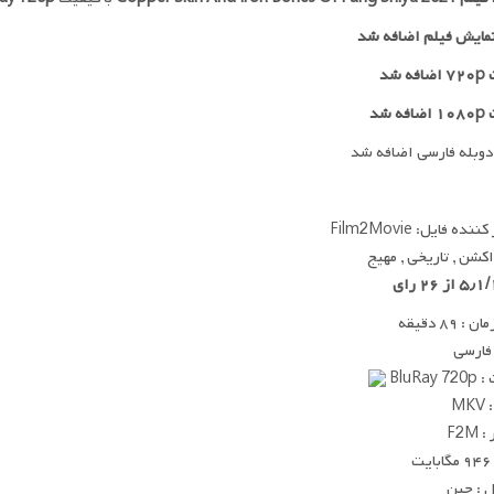
مایش فیلم اضافه شد
 شد
ه شد
دوبله فارسی اضافه شد
ده فایل: Film2Movie
 اکشن , تاریخی , مهیج
 ۸۹ دقیقه
 فارسی
BluRay
MK
F2M
ت
 : چین