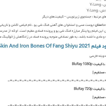
Yi Lon
 : Yi Long
ای مرتبط : جستجوی زیرنویس – کیفیت‌های دیگر
داستان :
 این فیلم روایتگر مبارزه فنگ شی یو و پرونده فسادی عظیم است. او که از مدرس
و عادی داشته باشد، به طور تصادفی متوجه پرونده فساد در زادگاهش ژائوکینگ م
Copper Skin And Iron Bones Of Fang Shi
وبله فارسی
یفیت BluRay 1080p
 مستقیم |
-=-=-=-=-=-=-=-=-=-=-=-=-=-=-=-=-=-=-=-=-
کیفیت BluRay 720p
 مستقیم |
-=-=-=-=-=-=-=-=-=-=-=-=-=-=-=-=-=-=-=-=-