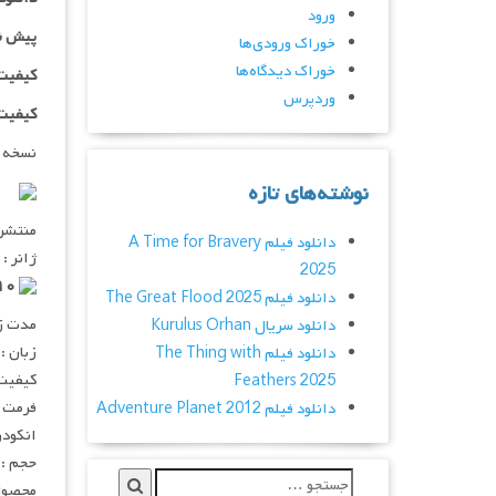
ورود
پیش ن
خوراک ورودی‌ها
خوراک دیدگاه‌ها
کیفیت ۷۲۰p اضافه
وردپرس
کیفیت ۱۰۸۰p اضاف
نسخه 
نوشته‌های تازه
منتشر کنن
دانلود فیلم A Time for Bravery
ژانر :
2025
۵٫۱/۱۰ از ۲۶ رای
دانلود فیلم The Great Flood 2025
مدت زمان :
دانلود سریال Kurulus Orhan
زبان :
دانلود فیلم The Thing with
کیفیت :  720p
Feathers 2025
فرمت : V
دانلود فیلم Adventure Planet 2012
انکودر : 
حجم : ۹۴۶ مگابای
محصول