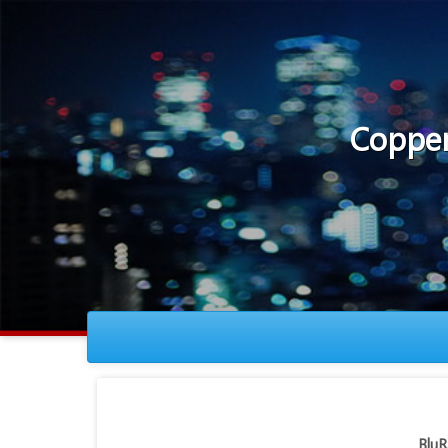
Copper S
BluR