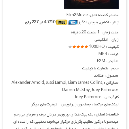
منتشر کننده فایل: Film2Movie
ژانر : اکشن, هیجان انگیز
4.7/10 از 227 رای
مدت زمان : 1 ساعت 20 دقیقه
زبان : انگلیسی
کیفیت : 1080HQ
فرمت : MP4
انکودر : F2M
حجم : متفاوت با کیفیت
محصول : فنلاند
ستارگان : Alexander Arnold, Jussi Lampi, Liam James Collins,
Darren McStay, Joey Palmroos
کارگردان : Joey Palmroos
لینک‌های مرتبط : جستجوی زیرنویس – کیفیت‌های دیگر
خلاصه داستان :
یک پیک غذای بیرون‌بر در دل برف و سرمای بی‌رحم
مینه‌سوتا درگیر تعقیب‌وگریزی مرگبار می‌شود؛ تعقیبی که راننده‌ای
دیوانه با ماشین برف‌روب به دلایلی نامعلوم او را دنبال می‌کند. او