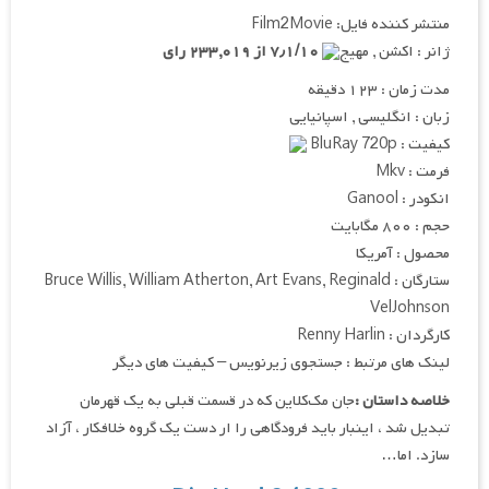
منتشر کننده فایل: Film2Movie
ژانر : اکشن , مهیج
۷٫۱/۱۰ از ۲۳۳,۰۱۹ رای
مدت زمان : ۱۲۳ دقیقه
زبان : انگلیسی , اسپانیایی
کیفیت : BluRay 720p
فرمت : Mkv
انکودر : Ganool
حجم : ۸۰۰ مگابایت
محصول : آمریکا
ستارگان : Bruce Willis, William Atherton, Art Evans, Reginald
VelJohnson
کارگردان : Renny Harlin
لینک های مرتبط : جستجوی زیرنویس – کیفیت های دیگر
خلاصه داستان :
جان مک‌کلاین که در قسمت قبلی به یک قهرمان
تبدیل شد ، اینبار باید فرودگاهی را ار دست یک گروه خلافکار ، آزاد
سازد. اما…