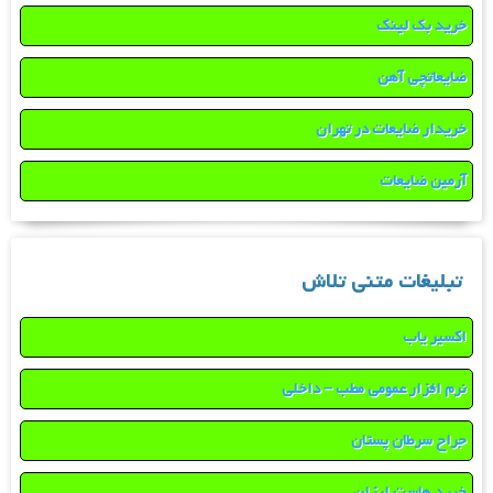
خرید بک لینک
ضایعاتچی آهن
خریدار ضایعات در تهران
آرمین ضایعات
تبلیغات متنی تلاش
اکسیر یاب
نرم افزار عمومی مطب – داخلی
جراح سرطان پستان
خرید هاست ارزان