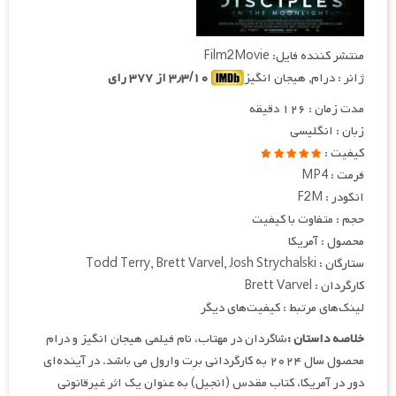
منتشر کننده فایل: Film2Movie
ژانر : درام, هیجان انگیز
۳٫۳/۱۰ از ۳۷۷ رای
مدت زمان : ۱۲۶ دقیقه
زبان : انگلیسی
کیفیت :
فرمت : MP4
انکودر : F2M
حجم : متفاوت با کیفیت
محصول : آمریکا
ستارگان : Todd Terry, Brett Varvel, Josh Strychalski
کارگردان : Brett Varvel
لینک‌های مرتبط : کیفیت‌های دیگر
خلاصه داستان :
شاگردان در مهتاب، نام فیلمی هیجان انگیز و درام
محصول سال ۲۰۲۴ به کارگردانی برِت وارول می باشد. در آینده‌ای
دور در آمریکا، کتاب مقدس (انجیل) به عنوان یک اثر غیرقانونی