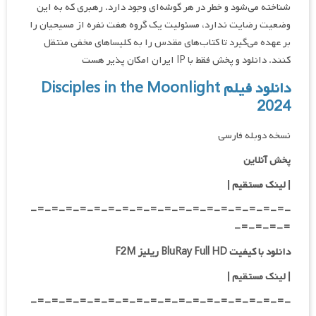
شناخته می‌شود و خطر در هر گوشه‌ای وجود دارد. رهبری که به این
وضعیت رضایت ندارد، مسئولیت یک گروه هفت نفره از مسیحیان را
بر عهده می‌گیرد تا کتاب‌های مقدس را به کلیساهای مخفی منتقل
کنند. دانلود و پخش فقط با IP ایران امکان پذیر هست
دانلود فیلم Disciples in the Moonlight
2024
نسخه دوبله فارسی
پخش آنلاین
| لینک مستقیم
|
-=-=-=-=-=-=-=-=-=-=-=-=-=-=-=-=-=-=-
=-=-=-=-
دانلود با کیفیت BluRay Full HD ریلیز F2M
|
لینک مستقیم
|
-=-=-=-=-=-=-=-=-=-=-=-=-=-=-=-=-=-=-