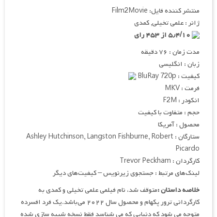
منتشر کننده فایل: Film2Movie
ژانر : علمی تخیلی, کمدی
۵٫۴/۱۰ از ۴۵۳ رای
مدت زمان : ۷۶ دقیقه
زبان : انگلیسی
کیفیت : BluRay 720p
فرمت : MKV
انکودر : F2M
حجم : متفاوت با کیفیت
محصول : آمریکا
ستارگان : Ashley Hutchinson, Langston Fishburne, Robert
Picardo
کارگردان : Trevor Peckham
لینک‌های مرتبط : جستجوی زیرنویس – کیفیت‌های دیگر
خلاصه داستان :
متوقف شد، نام فیلمی علمی تخیلی و کمدی به
کارگردانی ترور پکهام و محصول سال ۲۰۲۲ می‌باشد.یک فرد افسرده
متوجه می شود که دنیایی که می شناسد فقط نسخه شبیه سازی شده