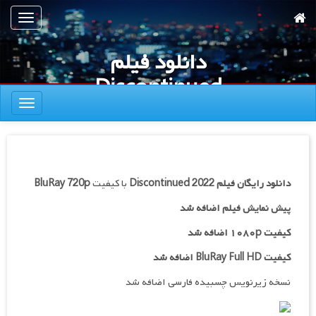
رش
تعویض
ه
ناوبری
حتوای
دانلود فیلم
صلی
Discontinued
تعویض
2022
ناوبری
دانلود رایگان فیلم
Discontinued 2022
با کیفیت
BluRay 720p
پیش نمایش فیلم اضافه شد
کیفیت ۱۰۸۰p اضافه شد
کیفیت BluRay Full HD اضافه شد
نسخه زیرنویس چسبیده فارسی اضافه شد