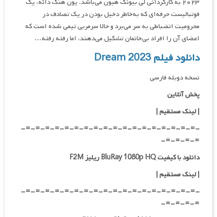
۲۰۲۳ به کارگردانی لی بیونگ هیون می‌باشد. یون هنگ دائه، یک
فوتبالیست حرفه‌ای که به‌خاطر دخیل بودن در یک تصادف در
محرومیت انضباطی به سر می‌برد و حالا سرمربی تیمی شده است که
اعضای آن را افراد بی‌خانمان تشکیل می‌دهند، اما رفته رفته…
دانلود فیلم Dream 2023
نسخه دوبله فارسی
پخش آنلاین
| لینک مستقیم
|
-=-=-=-=-=-=-=-=-=-=-=-=-=-=-=-=-=-=-
=-=-=-=-
دانلود با کیفیت BluRay 1080p HQ ریلیز F2M
|
لینک مستقیم
|
-=-=-=-=-=-=-=-=-=-=-=-=-=-=-=-=-=-=-
=-=-=-=-