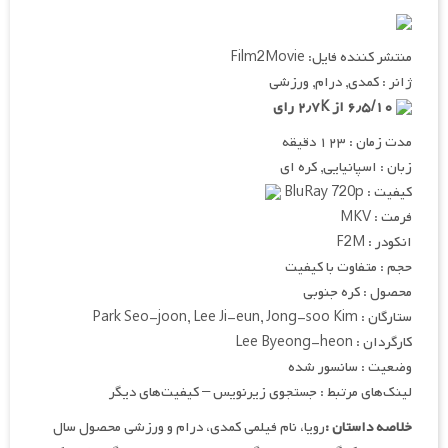
منتشر کننده فایل: Film2Movie
ژانر : کمدی, درام, ورزشی
۶٫۵/۱۰ از ۲٫۷K رای
مدت زمان : ۱۲۳ دقیقه
زبان : اسپانیایی, کره ای
کیفیت : BluRay 720p
فرمت : MKV
انکودر : F2M
حجم : متفاوت با کیفیت
محصول : کره جنوبی
ستارگان : Park Seo-joon, Lee Ji-eun, Jong-soo Kim
کارگردان : Lee Byeong-heon
وضعیت : سانسور شده
لینک‌های مرتبط : جستجوی زیرنویس – کیفیت‌های دیگر
خلاصه داستان :
رویا، نام فیلمی کمدی، درام و ورزشی محصول سال