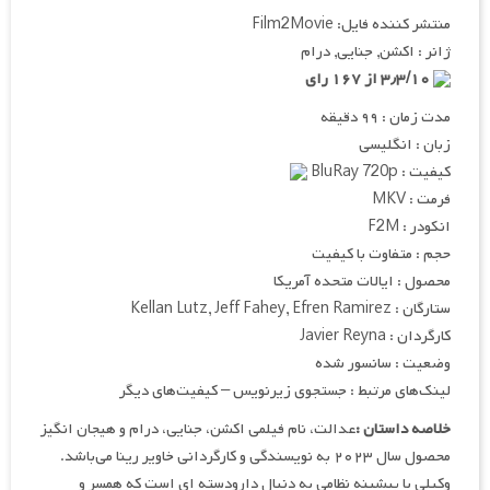
منتشر کننده فایل: Film2Movie
ژانر : اکشن, جنایی, درام
۳٫۳/۱۰ از ۱۶۷ رای
مدت زمان : ۹۹ دقیقه
زبان : انگلیسی
کیفیت : BluRay 720p
فرمت : MKV
انکودر : F2M
حجم : متفاوت با کیفیت
محصول : ایالات متحده آمریکا
ستارگان : Kellan Lutz, Jeff Fahey, Efren Ramirez
کارگردان : Javier Reyna
وضعیت : سانسور شده
لینک‌های مرتبط : جستجوی زیرنویس – کیفیت‌های دیگر
خلاصه داستان :
عدالت، نام فیلمی اکشن، جنایی، درام و هیجان انگیز
محصول سال ۲۰۲۳ به نویسندگی و کارگردانی خاویر رینا می‌باشد.
وکیلی با پیشینه نظامی به دنبال دارودسته ای است که همسر و