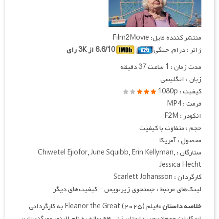
منتشر کننده فایل: Film2Movie
ژانر : درام, جنگی
6.6/10 از 3K رای
مدت زمان : 1 ساعت 37 دقیقه
زبان : انگلیسی
کیفیت : 1080p
فرمت : MP4
انکودر : F2M
حجم : متفاوت با کیفیت
محصول : آمریکا
ستارگان : Chiwetel Ejiofor, June Squibb, Erin Kellyman,
Jessica Hecht
کارگردان : Scarlett Johansson
لینک‌های مرتبط : جستجوی زیرنویس – کیفیت‌های دیگر
خلاصه داستان :
فیلم Eleanor the Great (۲۰۲۵) به کارگردانی
اسکارلت جوهانسون، داستان زنی ۹۴ ساله به نام الینور مورگنستاین