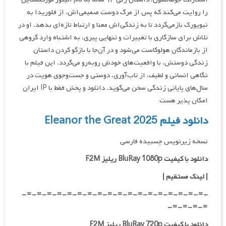
را روایت می‌کند که پس از مرگ دوست صمیمی‌اش، از فلوریدا به
نیویورک بازمی‌گردد تا به زندگی‌اش معنا و ارتباط تازه‌ای بدهد. او در
تلاش برای سازگاری با تغییرات و تنهایی پیری، به اشتباه وارد گروهی
از بازماندگان هولوکاست می‌شود و در آن‌جا با بازگو کردن داستان
زندگی دوستش، با واقعیت‌های خودش روبه‌رو می‌گردد. این فیلم با
نگاهی انسانی و لطیف، از تاب‌آوری، دوستی و جست‌وجوی هویت در
سال‌های پایانی زندگی سخن می‌گوید. دانلود و پخش فقط با IP ایران
امکان پذیر هست
دانلود فیلم Eleanor the Great 2025
نسخه زیرنویس چسبیده فارسی
دانلود با کیفیت BluRay 1080p ریلیز F2M
| لینک مستقیم |
-=-=-=-=-=-=-=-=-=-=-=-=-=-=-=-=-=-=-
=-=-=-=-
دانلود با کیفیت BluRay 720p ریلیز F2M