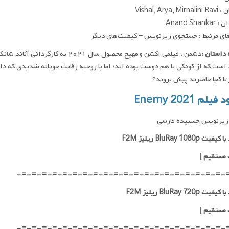
Vishal, Arya, M
Anand Shan
ای مرتبط : جستجوی زیرنویس – کیفیت‌های دیگر
داستان :
دشمن ، فیلمی اکشن و مهیج محصول سال
 است که از کودکی با هم دوست بوده اند؛ اما با روحیه رقابت جویانه شدیدی که دا
 تا کجا حاضرند پیش بروند؟
یلم Enemy 2021
زیرنویس چسبیده فارسی
ت BluRay 1080p ریلیز F2M
 مستقیم
|
-=-=-=-=-=-=-=-=-=-=-=-=-=-=-=-=-=-=-=-=-
ت BluRay 720p ریلیز F2M
 مستقیم
|
-=-=-=-=-=-=-=-=-=-=-=-=-=-=-=-=-=-=-=-=-