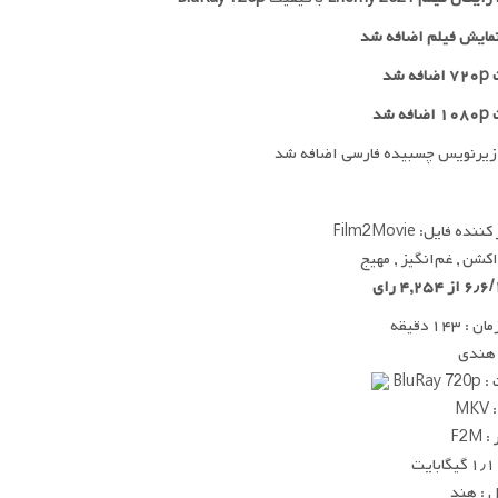
مایش فیلم اضافه شد
 شد
ه شد
زیرنویس چسبیده فارسی اضافه شد
ده فایل: Film2Movie
اکشن , غم‌انگیز , مهیج
 ۱۴۳ دقیقه
 هندی
BluRay
MK
F2M
ت
 : هند