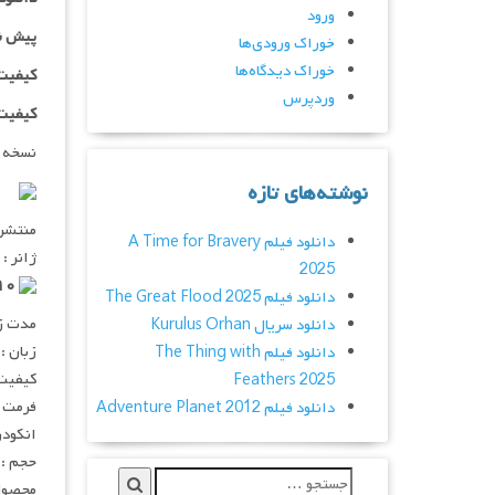
ورود
پیش ن
خوراک ورودی‌ها
خوراک دیدگاه‌ها
کیفیت ۷۲۰p اضافه
وردپرس
کیفیت ۱۰۸۰p اضاف
نسخه 
نوشته‌های تازه
منتشر کنن
دانلود فیلم A Time for Bravery
ژانر : 
2025
۶٫۶/۱۰ از ۴,۲۵۴ رای
دانلود فیلم The Great Flood 2025
مدت زمان :
دانلود سریال Kurulus Orhan
زبان :
دانلود فیلم The Thing with
کیفیت :  720p
Feathers 2025
فرمت : V
دانلود فیلم Adventure Planet 2012
انکودر : 
حجم : ۱٫۱ گیگابای
محصول