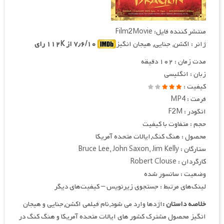
منتشر کننده فایل: Film2Movie
ژانر : اکشن, جنایی, هیجان انگیز
۷٫۶/۱۰ از ۱۱۲K رای
مدت زمان : ۱۰۲ دقیقه
زبان : انگلیسی
کیفیت :
فرمت : MP4
انکودر : F2M
حجم : متفاوت با کیفیت
محصول : هنگ کنگ,ایالات متحده آمریکا
ستارگان : Bruce Lee, John Saxon, Jim Kelly
کارگردان : Robert Clouse
وضعیت : سانسور شده
لینک‌های مرتبط : جستجوی زیرنویس – کیفیت‌های دیگر
خلاصه داستان :
اژدها وارد می شود,نام فیلمی اکشن,جنایی و هیجان
انگیز محصول مشترک کشور های ایالات متحده آمریکا و هنگ کنگ در