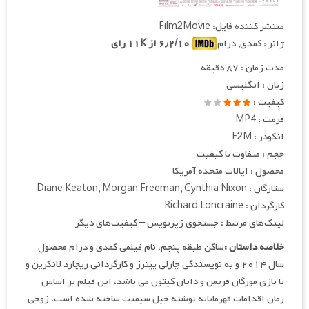
منتشر کننده فایل: Film2Movie
ژانر : کمدی, درام
۶٫۲/۱۰ از ۱۱K رای
مدت زمان : ۸۷ دقیقه
زبان : انگلیسی
کیفیت :
فرمت : MP4
انکودر : F2M
حجم : متفاوت با کیفیت
محصول : ایالات متحده آمریکا
ستارگان : Diane Keaton, Morgan Freeman, Cynthia Nixon
کارگردان : Richard Loncraine
لینک‌های مرتبط : جستجوی زیرنویس – کیفیت‌های دیگر
خلاصه داستان :
ساکن طبقه پنجم، نام فیلمی کمدی و درام محصول
سال ۲۰۱۴ و به نویسندگی چارلی پیترز و کارگردانی ریچارد لانکرین و
با بازی مورگان فریمن و دایان کیتون می باشد، این فیلم بر اساس
رمان اقدامات قهرمانانه نوشته جیل سیمنت ساخته شده است. زوجی