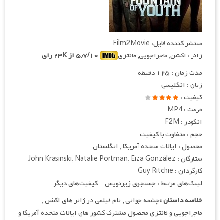
منتشر کننده فایل: Film2Movie
ژانر : اکشن, ماجراجویی, فانتزی
۵٫۷/۱۰ از ۲۳K رای
مدت زمان : ۱۲۵ دقیقه
زبان : انگلیسی
کیفیت :
فرمت : MP4
انکودر : F2M
حجم : متفاوت با کیفیت
محصول : ایالات متحده آمریکا , انگلستان
ستارگان : John Krasinski, Natalie Portman, Eiza González
کارگردان : Guy Ritchie
لینک‌های مرتبط : جستجوی زیرنویس – کیفیت‌های دیگر
خلاصه داستان :
چشمه جوانی , نام فیلمی در ژانر های اکشن ,
ماجراجویی و فانتزی محصول مشترک کشور های ایالات متحده آمریکا و