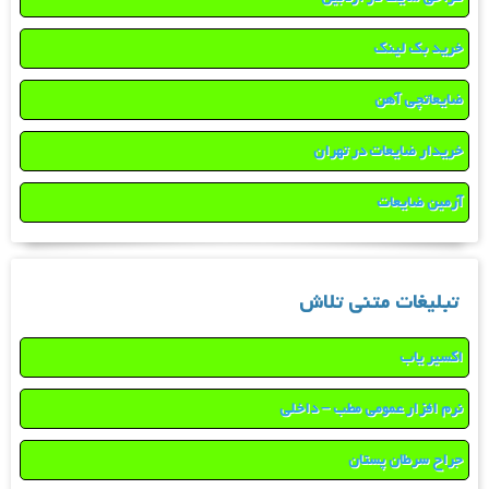
خرید بک لینک
ضایعاتچی آهن
خریدار ضایعات در تهران
آرمین ضایعات
تبلیغات متنی تلاش
اکسیر یاب
نرم افزار عمومی مطب – داخلی
جراح سرطان پستان