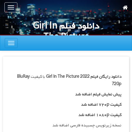
رش
تعویض
ه
ناوبری
حتوای
دانلود فیلم Girl In
صلی
The Picture
تعویض
2022
ناوبری
دانلود رایگان فیلم
Girl In The Picture 2022
با کیفیت
BluRay
720p
پیش نمایش فیلم اضافه شد
کیفیت ۷۲۰p اضافه شد
کیفیت ۱۰۸۰p اضافه شد
نسخه زیرنویس چسبیده فارسی اضافه شد