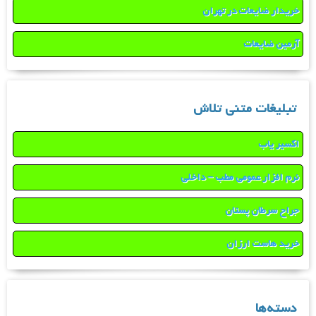
خریدار ضایعات در تهران
آرمین ضایعات
تبلیغات متنی تلاش
اکسیر یاب
نرم افزار عمومی مطب – داخلی
جراح سرطان پستان
خرید هاست ارزان
دسته‌ها