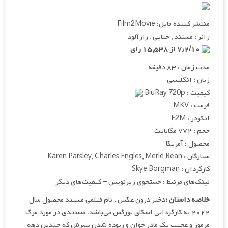
منتشر کننده فایل: Film2Movie
ژانر : مستند , جنایی , رازآلود
۷٫۲/۱۰ از ۱۵,۵۳۸ رای
مدت زمان : ۸۳ دقیقه
زبان : انگلیسی
کیفیت : BluRay 720p
فرمت : MKV
انکودر : F2M
حجم : ۷۷۲ مگابایت
محصول : آمریکا
ستارگان : Karen Parsley, Charles Engles, Merle Bean
کارگردان : Skye Borgman
لینک‌های مرتبط : جستجوی زیرنویس – کیفیت‌های دیگر
خلاصه داستان :
دختر درون عکس ، نام فیلمی مستند محصول سال
۲۰۲۲ به کارگردانی اسکای بورگمن می‌باشد. مستتدی در مورد مرگ
مرموز و عجیب یک مادر جوان و ربوده شدن پسرش که چندین دهه