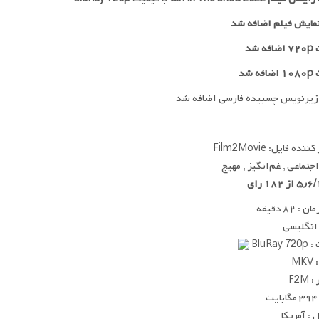
مایش فیلم اضافه شد
 شد
ه شد
زیرنویس چسبیده فارسی اضافه شد
ده فایل: Film2Movie
اجتماعی , غم‌انگیز , مهیج
 ۸۲ دقیقه
 انگلیسی
BluRay
MK
F2M
ت
: آمریکا