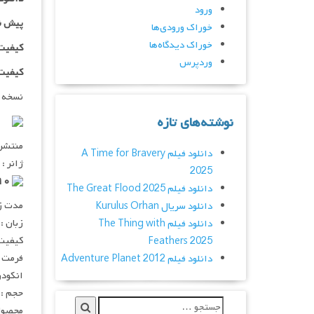
ورود
پیش ن
خوراک ورودی‌ها
خوراک دیدگاه‌ها
کیفیت ۷۲۰p اضافه
وردپرس
کیفیت ۱۰۸۰p اضاف
نسخه 
نوشته‌های تازه
منتشر کنن
دانلود فیلم A Time for Bravery
ژانر : 
2025
۵٫۶/۱۰ از ۱۸۲ رای
دانلود فیلم The Great Flood 2025
مدت زمان :
دانلود سریال Kurulus Orhan
زبان :
دانلود فیلم The Thing with
کیفیت :  720p
Feathers 2025
فرمت : V
دانلود فیلم Adventure Planet 2012
انکودر : 
حجم : ۳۹۴ مگابای
محصول 