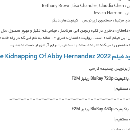
Bethany Brown, Lisa 
Jessica Har
ای مرتبط : جستجوی زیرنویس – کیفیت‌های دیگر
داستان :
داستان این فیلم آمده است ، روایت داستان دختری ۱۴
 تلاشش را می کند تا زنده بماند و امیدش را برای آزادی از دست ندهد و…
Girl In The Shed The Kidnapping Of Abby Hern
زیرنویس چسبیده فارسی
ت BluRay 720p ریلیز F2M
 مستقیم
|
-=-=-=-=-=-=-=-=-=-=-=-=-=-=-=-=-=-=-=-=-
ت BluRay 480p ریلیز F2M
 مستقیم
|
ادات سایت: