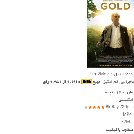
ده فایل: Film2Movie
ماجرایی , غم انگیز , مهیج
۶٫۶/۱۰ از ۹,۴۵۱ رای
 ۱۲۰ دقیقه
 انگلیسی
BluRay
MP
F2M
متفاوت با کیفیت