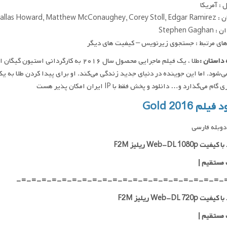
: آمریکا
Bryce Dallas Howard, Matthew Mc
Stephen Gag
ای مرتبط : جستجوی زیرنویس – کیفیت های دیگر
داستان :
طلا ، یک فیلم ماجرایی محصول سال ۲۰۱۶ به 
ی‌شود. اما این جوینده در دنیای جدید زندگی می‌کند. او برای پیدا کردن طلا به 
ام می‌گذارد و… دانلود و پخش فقط با IP ایران امکان پذیر هست
فیلم Gold 2016
وبله فارسی
ت Web-DL 1080p ریلیز F2M
 مستقیم
|
-=-=-=-=-=-=-=-=-=-=-=-=-=-=-=-=-=-=-=-=-
ت Web-DL 720p ریلیز F2M
 مستقیم
|