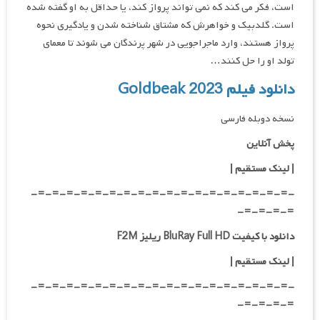
است، فکر می کند که نمی تواند پرواز کند، یا حداقل به او گفته شده
است. گلدبیک و خواهرش که مشتاق شناخته شدن و یادگیری نحوه
پرواز هستند، وارد ماجراجویی در شهر پرندگان می شوند تا معمای
تولد او را حل کنند…
دانلود فیلم Goldbeak 2023
نسخه دوبله فارسی
پخش آنلاین
| لینک مستقیم
|
-=-=-=-=-=-=-=-=-=-=-=-=-=-=-=-=-=-=-
=-=-=-=-
دانلود با کیفیت BluRay Full HD ریلیز F2M
|
لینک مستقیم
|
-=-=-=-=-=-=-=-=-=-=-=-=-=-=-=-=-=-=-
=-=-=-=-