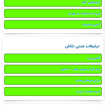
ضایعاتچی آهن
خریدار ضایعات در تهران
آرمین ضایعات
تبلیغات متنی تلاش
اکسیر یاب
نرم افزار عمومی مطب – داخلی
جراح سرطان پستان
خرید هاست ارزان