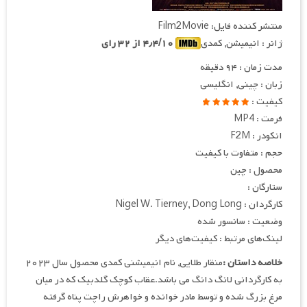
منتشر کننده فایل: Film2Movie
ژانر : انیمیشن, کمدی
۴٫۴/۱۰ از ۳۲ رای
مدت زمان : ۹۴ دقیقه
زبان : چینی, انگلیسی
کیفیت :
فرمت : MP4
انکودر : F2M
حجم : متفاوت با کیفیت
محصول : چین
ستارگان :
کارگردان : Nigel W. Tierney, Dong Long
وضعیت : سانسور شده
لینک‌های مرتبط : کیفیت‌های دیگر
خلاصه داستان :
منقار طلایی, نام انیمیشنی کمدی محصول سال ۲۰۲۳
به کارگردانی لانگ دانگ می باشد.عقاب کوچک گلدبیک که در میان
مرغ بزرگ شده و توسط مادر خوانده و خواهرش راچت پناه گرفته