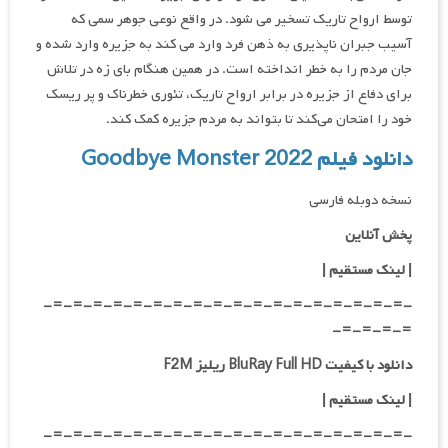
توسط ارواح تاریک تسخیر می شود. در واقع نوعی جوهر سمی که
آسیب جبران ناپذیری به ذهن فرد وارد می کند به جزیره وارد شده و
جان مردم را به خطر انداخته است. در همین هنگام بای زه در تلاش
برای دفاع از جزیره در برابر ارواح تاریک، تئوری خطرناک و پر ریسک
خود را امتحان می‌کند تا بتواند به مردم جزیره کمک کند.
دانلود فیلم Goodbye Monster 2022
نسخه دوبله فارسی
پخش آنلاین
| لینک مستقیم
|
-=-=-=-=-=-=-=-=-=-=-=-=-=-=-=-=-=-=-
=-=-=-=-
دانلود با کیفیت BluRay Full HD ریلیز F2M
|
لینک مستقیم
|
-=-=-=-=-=-=-=-=-=-=-=-=-=-=-=-=-=-=-