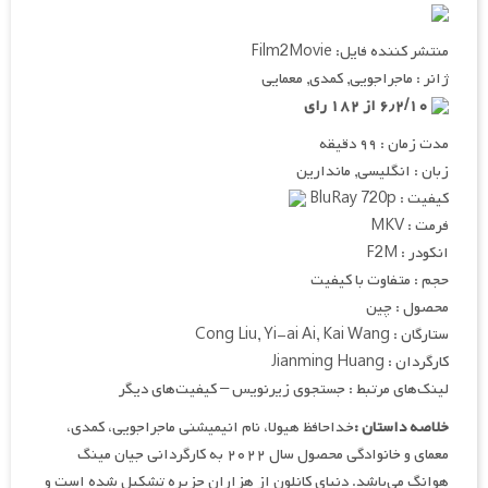
منتشر کننده فایل: Film2Movie
ژانر : ماجراجویی, کمدی, معمایی
۶٫۲/۱۰ از ۱۸۲ رای
مدت زمان : ۹۹ دقیقه
زبان : انگلیسی, ماندارین
کیفیت : BluRay 720p
فرمت : MKV
انکودر : F2M
حجم : متفاوت با کیفیت
محصول : چین
ستارگان : Cong Liu, Yi-ai Ai, Kai Wang
کارگردان : Jianming Huang
لینک‌های مرتبط : جستجوی زیرنویس – کیفیت‌های دیگر
خلاصه داستان :
خداحافظ هیولا، نام انیمیشنی ماجراجویی، کمدی،
معمای و خانوادگی محصول سال ۲۰۲۲ به کارگردانی جیان مینگ
هوانگ می‌باشد. دنیای کانلون از هزاران جزیره تشکیل شده است و