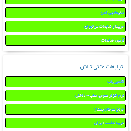
ضایعاتچی آهن
خریدار ضایعات در تهران
آرمین ضایعات
تبلیغات متنی تلاش
اکسیر یاب
نرم افزار عمومی مطب – داخلی
جراح سرطان پستان
خرید هاست ارزان