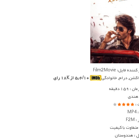
ده فایل: Film2Movie
 اکشن, درام, خانوادگی
۵٫۶/۱۰ از ۱۸K رای
 ۱۵۹ دقیقه
 هندی
 :
MP
F2M
متفاوت با کیفیت
 : هندوستان