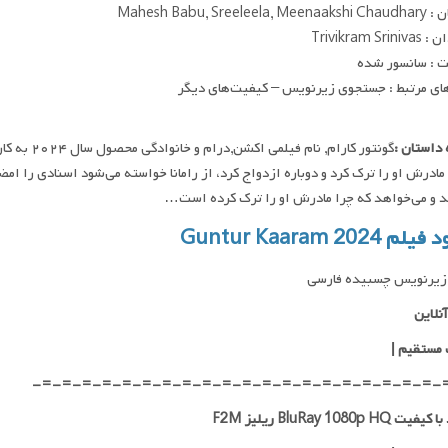
Mahesh Babu, Sreeleel
Trivikram Sri
 : سانسور شده
ای مرتبط : جستجوی زیرنویس – کیفیت‌های دیگر
داستان :
گونتور کارا
مادرش او را ترک کرد و دوباره ازدواج کرد، از رامانا خواسته می‌شود اسنادی را امضا 
د و می‌خواهد که چرا مادرش او را ترک کرده است…
م Guntur Kaaram 2024
زیرنویس چسبیده فارسی
نلاین
 مستقیم
|
-=-=-=-=-=-=-=-=-=-=-=-=-=-=-=-=-=-=-=-=-
 BluRay 1080p HQ ریلیز F2M