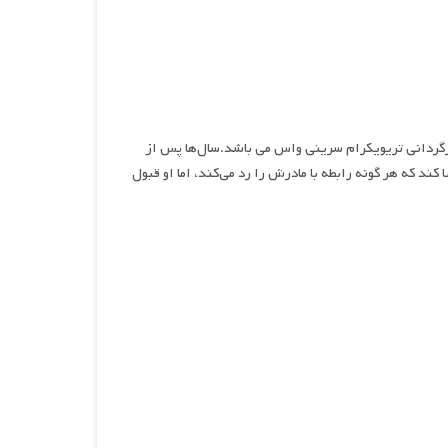
م, نام فیلمی اکشن,درام و خانوادگی محصول سال ۲۰۲۴ به کارگردانی تریویکرام سرینی واس می باشد.سال‌ها پس از
کند که هر گونه رابطه با مادرش را رد می‌کند، اما او قبول