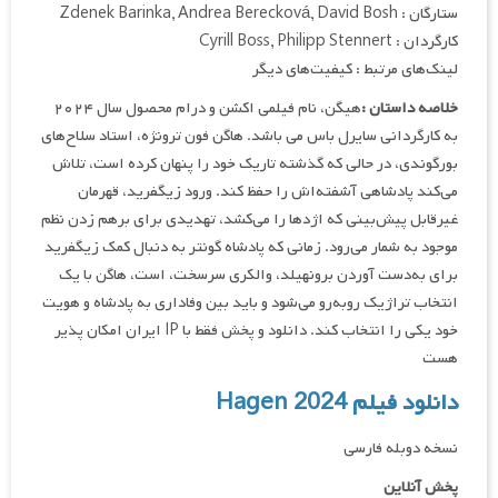
ستارگان : Zdenek Barinka, Andrea Berecková, David Bosh
کارگردان : Cyrill Boss, Philipp Stennert
لینک‌های مرتبط : کیفیت‌های دیگر
خلاصه داستان :
هیگن، نام فیلمی اکشن و درام محصول سال ۲۰۲۴
به کارگردانی سایرل باس می باشد. هاگن فون ترونژه، استاد سلاح‌های
بورگوندی، در حالی که گذشته تاریک خود را پنهان کرده است، تلاش
می‌کند پادشاهی آشفته‌اش را حفظ کند. ورود زیگفرید، قهرمان
غیرقابل پیش‌بینی که اژدها را می‌کشد، تهدیدی برای برهم زدن نظم
موجود به شمار می‌رود. زمانی که پادشاه گونتر به دنبال کمک زیگفرید
برای به‌دست آوردن برونهیلد، والکری سرسخت، است، هاگن با یک
انتخاب تراژیک روبه‌رو می‌شود و باید بین وفاداری به پادشاه و هویت
خود یکی را انتخاب کند. دانلود و پخش فقط با IP ایران امکان پذیر
هست
دانلود فیلم Hagen 2024
نسخه دوبله فارسی
پخش آنلاین