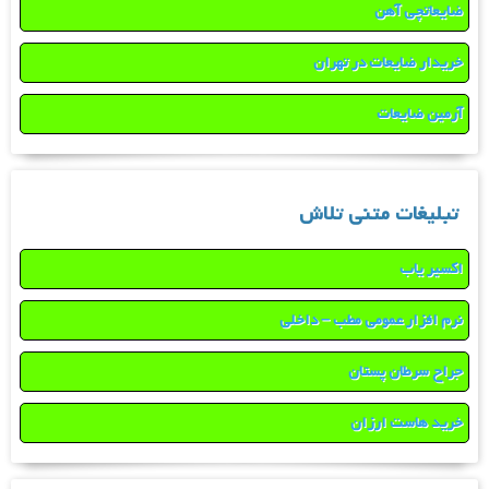
ضایعاتچی آهن
خریدار ضایعات در تهران
آرمین ضایعات
تبلیغات متنی تلاش
اکسیر یاب
نرم افزار عمومی مطب – داخلی
جراح سرطان پستان
خرید هاست ارزان