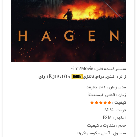
منتشر کننده فایل: Film2Movie
ژانر : اکشن, درام, فانتزی
۶٫۱/۱۰ از ۱K رای
مدت زمان : ۱۳۹ دقیقه
زبان : آلمانی, ایسلندic
کیفیت :
فرمت : MP4
انکودر : F2M
حجم : متفاوت با کیفیت
محصول : آلمان, چکوسلواکیia